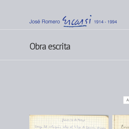
Obra escrita
A