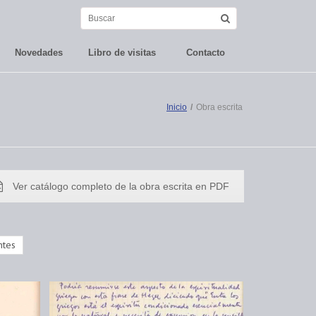
Novedades
Libro de visitas
Contacto
Inicio
/
Obra escrita
Ver catálogo completo de la obra escrita en PDF
ntes